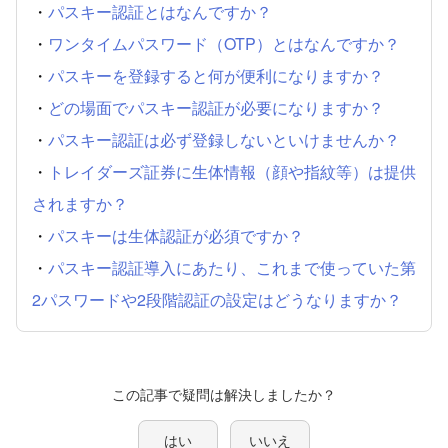
・
パスキー認証とはなんですか？
・
ワンタイムパスワード（OTP）とはなんですか？
・
パスキーを登録すると何が便利になりますか？
・
どの場面でパスキー認証が必要になりますか？
・
パスキー認証は必ず登録しないといけませんか？
・
トレイダーズ証券に生体情報（顔や指紋等）は提供
されますか？
・
パスキーは生体認証が必須ですか？
・
パスキー認証導入にあたり、これまで使っていた第
2パスワードや2段階認証の設定はどうなりますか？
この記事で疑問は解決しましたか？
はい
いいえ