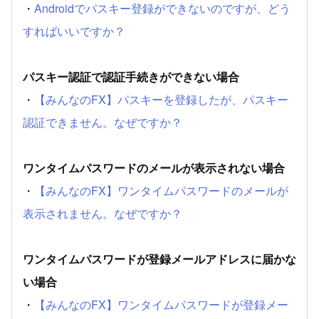
・
Androidでパスキー登録ができないのですが、どう
すればいいですか？
パスキー認証で認証手続きができない場合
・
【みんなのFX】パスキーを登録したが、パスキー
認証できません。なぜですか？
ワンタイムパスワードのメールが表示されない場合
・
【みんなのFX】ワンタイムパスワードのメールが
表示されません。なぜですか？
ワンタイムパスワードが登録メールアドレスに届かな
い場合
・
【みんなのFX】ワンタイムパスワードが登録メー