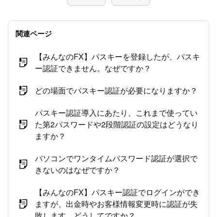
関連ページ
【みんなのFX】パスキーを登録したが、パスキ
ー認証できません。なぜですか？
どの場面でパスキー認証が必要になりますか？
パスキー認証導入にあたり、これまで使ってい
た第2パスワードや2段階認証の設定はどうなり
ますか？
パソコンでワンタイムパスワード認証が選択で
きないのはなぜですか？
【みんなのFX】パスキー認証でログインができ
ますが、出金時やお客様情報変更時に認証が失
敗します。どうしてですか？