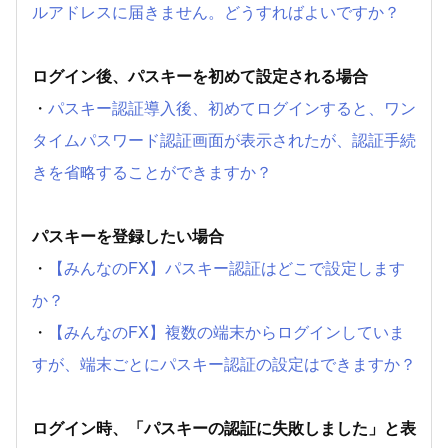
ルアドレスに届きません。どうすればよいですか？
ログイン後、パスキーを初めて設定される場合
・
パスキー認証導入後、初めてログインすると、ワン
タイムパスワード認証画面が表示されたが、認証手続
きを省略することができますか？
パスキーを登録したい場合
・
【みんなのFX】パスキー認証はどこで設定します
か？
・
【みんなのFX】複数の端末からログインしていま
すが、端末ごとにパスキー認証の設定はできますか？
ログイン時、「パスキーの認証に失敗しました」と表