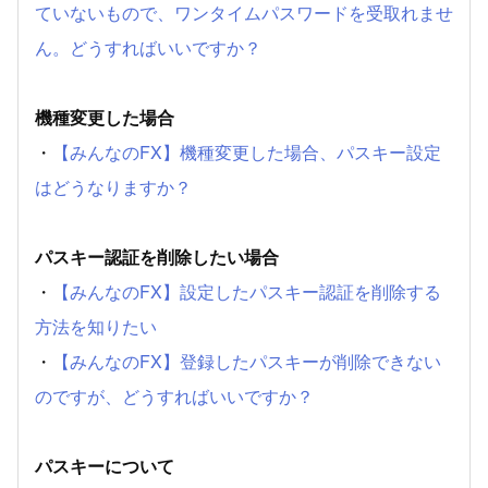
ていないもので、ワンタイムパスワードを受取れませ
ん。どうすればいいですか？
機種変更した場合
・
【みんなのFX】機種変更した場合、パスキー設定
はどうなりますか？
パスキー認証を削除したい場合
・
【みんなのFX】設定したパスキー認証を削除する
方法を知りたい
・
【みんなのFX】登録したパスキーが削除できない
のですが、どうすればいいですか？
パスキーについて