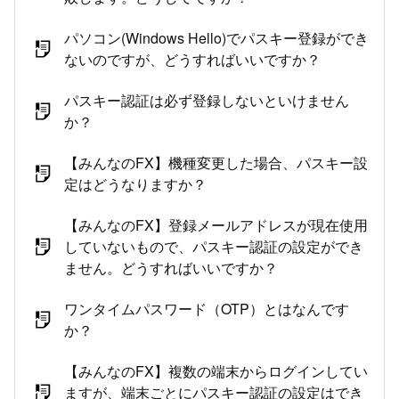
パソコン(Windows Hello)でパスキー登録ができ
ないのですが、どうすればいいですか？
パスキー認証は必ず登録しないといけません
か？
【みんなのFX】機種変更した場合、パスキー設
定はどうなりますか？
【みんなのFX】登録メールアドレスが現在使用
していないもので、パスキー認証の設定ができ
ません。どうすればいいですか？
ワンタイムパスワード（OTP）とはなんです
か？
【みんなのFX】複数の端末からログインしてい
ますが、端末ごとにパスキー認証の設定はでき